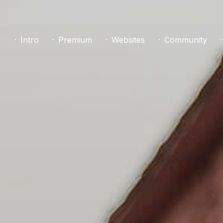
᛫ Intro
᛫ Premium
᛫ Websites
᛫ Community
᛫