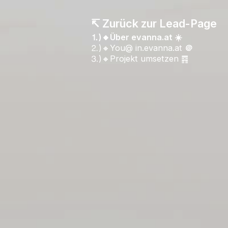
↸ Zurück zur Lead-Page
⒈)🔸Über evanna.at ☀️
⒉)🔸You@ in.evanna.at
＠
⒊)🔸Projekt umsetzen ䷴