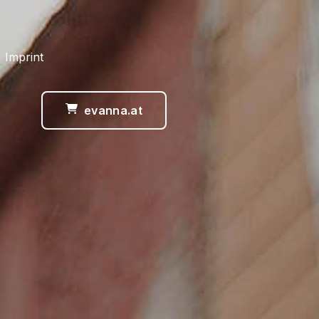
 Imprint
evanna.at